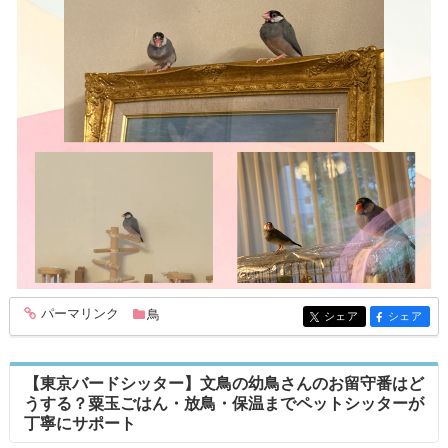
パーマリンク
鳥
entry377
シェア
シェア
entry377
entry377
【東京バードシッター】文鳥の幼鳥さんのお留守番はど
うする？粟玉ごはん・放鳥・保温までペットシッターが
丁寧にサポート