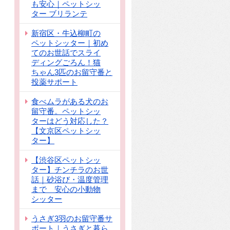
も安心｜ペットシッ
ター ブリランテ
新宿区・牛込柳町の
ペットシッター｜初め
てのお世話でスライ
ディングごろん！猫
ちゃん3匹のお留守番と
投薬サポート
食べムラがある犬のお
留守番。ペットシッ
ターはどう対応した？
【文京区ペットシッ
ター】
【渋谷区ペットシッ
ター】チンチラのお世
話｜砂浴び・温度管理
まで 安心の小動物
シッター
うさぎ3羽のお留守番サ
ポート｜うさぎと暮ら