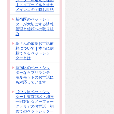
｜トイプードルとオカ
メインコの同時お世話
新宿区のペットシッ
ターが大切にする情報
管理と信頼への取り組
み
鳥さんの放鳥お世話依
頼について｜本当に信
頼できるペットシッ
ターとは
新宿区のペットシッ
ターならブリランテ｜
モルモットのお世話に
も対応しています
【中央区ペットシッ
ター】東京23区・埼玉
一部対応☆ノーフォー
クテリアのお世話｜初
めてのペットシッター