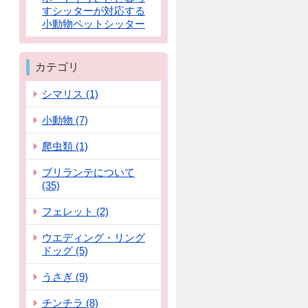
すシッターが対応する
小動物ペットシッター
カテゴリ
シマリス (1)
小動物 (7)
爬虫類 (1)
ブリランテについて
(35)
フェレット (2)
ウエディング・リング
ドッグ (5)
うさぎ (9)
チンチラ (8)