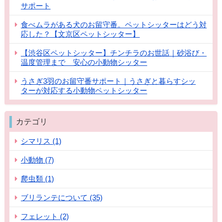
サポート
食べムラがある犬のお留守番。ペットシッターはどう対
応した？【文京区ペットシッター】
【渋谷区ペットシッター】チンチラのお世話｜砂浴び・
温度管理まで 安心の小動物シッター
うさぎ3羽のお留守番サポート｜うさぎと暮らすシッ
ターが対応する小動物ペットシッター
カテゴリ
シマリス (1)
小動物 (7)
爬虫類 (1)
ブリランテについて (35)
フェレット (2)