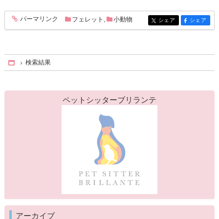
パーマリンク
フェレット
,
小動物
entry334
シェア
シェア
entry334
entry334
検索結果
Home
ペットシッターブリランテ
アーカイブ