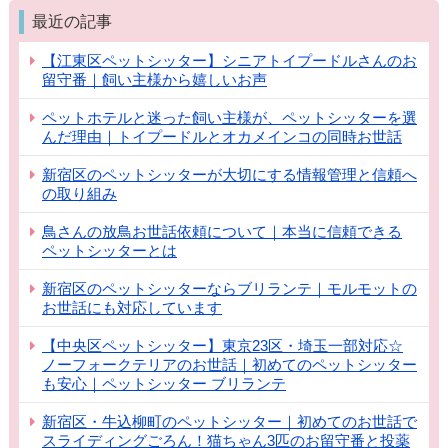
最近の記事
【江東区ペットシッター】シニアトイプードルさんのお
留守番｜飼い主様から嬉しいお声
ペットホテルと迷った飼い主様が、ペットシッターを選
んだ理由｜トイプードルとオカメインコの同時お世話
新宿区のペットシッターが大切にする情報管理と信頼へ
の取り組み
鳥さんの放鳥お世話依頼について｜本当に信頼できる
ペットシッターとは
新宿区のペットシッターならブリランテ｜モルモットの
お世話にも対応しています
【中央区ペットシッター】東京23区・埼玉一部対応☆
ノーフォークテリアのお世話｜初めてのペットシッター
も安心｜ペットシッター ブリランテ
新宿区・牛込柳町のペットシッター｜初めてのお世話で
スライディングごろん！猫ちゃん3匹のお留守番と投薬