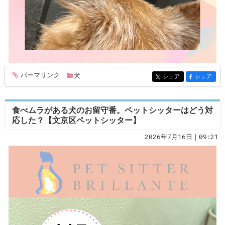
パーマリンク
犬
entry391
シェア
シェア
entry391
entry391
食べムラがある犬のお留守番。ペットシッターはどう対
応した？【文京区ペットシッター】
2026年7月16日｜09:21