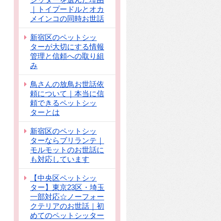
｜トイプードルとオカ
メインコの同時お世話
新宿区のペットシッ
ターが大切にする情報
管理と信頼への取り組
み
鳥さんの放鳥お世話依
頼について｜本当に信
頼できるペットシッ
ターとは
新宿区のペットシッ
ターならブリランテ｜
モルモットのお世話に
も対応しています
【中央区ペットシッ
ター】東京23区・埼玉
一部対応☆ノーフォー
クテリアのお世話｜初
めてのペットシッター