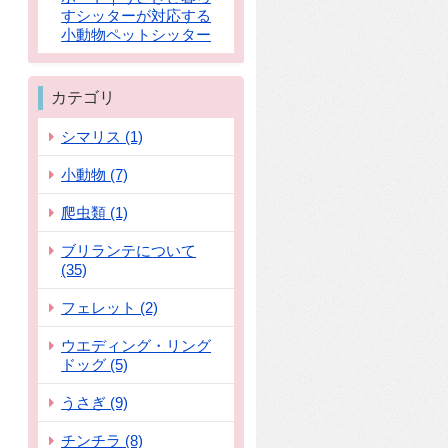
すシッターが対応する
小動物ペットシッター
カテゴリ
シマリス (1)
小動物 (7)
爬虫類 (1)
ブリランテについて
(35)
フェレット (2)
ウエディング・リング
ドッグ (5)
うさぎ (9)
チンチラ (8)