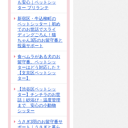
も安心｜ペットシッ
ター ブリランテ
新宿区・牛込柳町の
ペットシッター｜初め
てのお世話でスライ
ディングごろん！猫
ちゃん3匹のお留守番と
投薬サポート
食べムラがある犬のお
留守番。ペットシッ
ターはどう対応した？
【文京区ペットシッ
ター】
【渋谷区ペットシッ
ター】チンチラのお世
話｜砂浴び・温度管理
まで 安心の小動物
シッター
うさぎ3羽のお留守番サ
ポート｜うさぎと暮ら