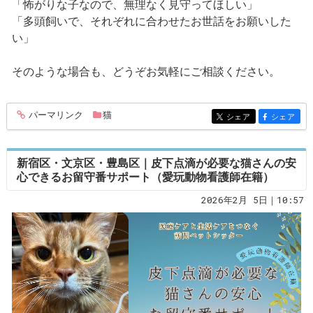
「怖がりな子なので、無理なく見守ってほしい」
「多頭飼いで、それぞれに合わせたお世話をお願いした
い」
そのような場合も、どうぞお気軽にご相談ください。
パーマリンク
猫
entry382
シェア
シェア
entry382
entry382
新宿区・文京区・豊島区｜皮下点滴が必要な猫さんの安
心できるお留守番サポート（愛玩動物看護師在籍）
2026年2月 5日｜10:57