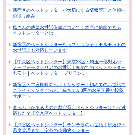
新宿区のペットシッターが大切にする情報管理と信頼へ
の取り組み
鳥さんの放鳥お世話依頼について｜本当に信頼できる
ペットシッターとは
新宿区のペットシッターならブリランテ｜モルモットの
お世話にも対応しています
【中央区ペットシッター】東京23区・埼玉一部対応☆
ノーフォークテリアのお世話｜初めてのペットシッター
も安心｜ペットシッター ブリランテ
新宿区・牛込柳町のペットシッター｜初めてのお世話で
スライディングごろん！猫ちゃん3匹のお留守番と投薬
サポート
食べムラがある犬のお留守番。ペットシッターはどう対
応した？【文京区ペットシッター】
【渋谷区ペットシッター】チンチラのお世話｜砂浴び・
温度管理まで 安心の小動物シッター