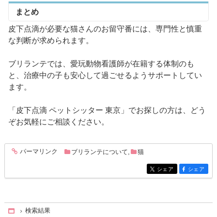
まとめ
皮下点滴が必要な猫さんのお留守番には、専門性と慎重
な判断が求められます。
ブリランテでは、愛玩動物看護師が在籍する体制のも
と、治療中の子も安心して過ごせるようサポートしてい
ます。
「皮下点滴 ペットシッター 東京」でお探しの方は、どう
ぞお気軽にご相談ください。
パーマリンク
ブリランテについて
,
猫
entry335
シェア
シェア
entry335
entry335
検索結果
Home