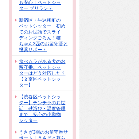
も安心｜ペットシッ
ター ブリランテ
新宿区・牛込柳町の
ペットシッター｜初め
てのお世話でスライ
ディングごろん！猫
ちゃん3匹のお留守番と
投薬サポート
食べムラがある犬のお
留守番。ペットシッ
ターはどう対応した？
【文京区ペットシッ
ター】
【渋谷区ペットシッ
ター】チンチラのお世
話｜砂浴び・温度管理
まで 安心の小動物
シッター
うさぎ3羽のお留守番サ
ポート｜うさぎと暮ら