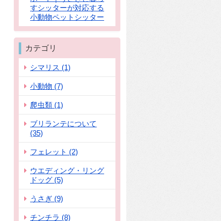
すシッターが対応する
小動物ペットシッター
カテゴリ
シマリス (1)
小動物 (7)
爬虫類 (1)
ブリランテについて
(35)
フェレット (2)
ウエディング・リング
ドッグ (5)
うさぎ (9)
チンチラ (8)