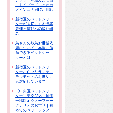
｜トイプードルとオカ
メインコの同時お世話
新宿区のペットシッ
ターが大切にする情報
管理と信頼への取り組
み
鳥さんの放鳥お世話依
頼について｜本当に信
頼できるペットシッ
ターとは
新宿区のペットシッ
ターならブリランテ｜
モルモットのお世話に
も対応しています
【中央区ペットシッ
ター】東京23区・埼玉
一部対応☆ノーフォー
クテリアのお世話｜初
めてのペットシッター