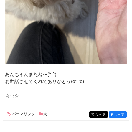
あんちゃんまたね〜(^ ^)
お世話させてくれてありがとう(o^^o)
☆☆☆
パーマリンク
犬
entry211
シェア
シェア
entry211
entry211