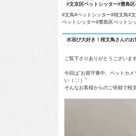
#文京区ペットシッター#豊島
#文鳥#ペットシッター#桜文鳥#
ペットシッター#豊島区ペットシッタ
水浴び大好き！桜文鳥さんのお
ご覧下さりありがとうございま
今回は"お留守番中、ペットカ
い（ ; ; ）"
そんなお客様からのご依頼で桜