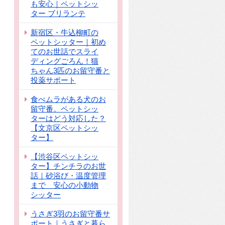
も安心｜ペットシッ
ター ブリランテ
新宿区・牛込柳町の
ペットシッター｜初め
てのお世話でスライ
ディングごろん！猫
ちゃん3匹のお留守番と
投薬サポート
食べムラがある犬のお
留守番。ペットシッ
ターはどう対応した？
【文京区ペットシッ
ター】
【渋谷区ペットシッ
ター】チンチラのお世
話｜砂浴び・温度管理
まで 安心の小動物
シッター
うさぎ3羽のお留守番サ
ポート｜うさぎと暮ら