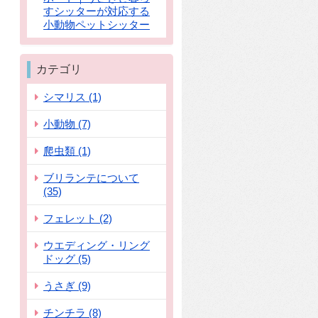
すシッターが対応する
小動物ペットシッター
カテゴリ
シマリス (1)
小動物 (7)
爬虫類 (1)
ブリランテについて
(35)
フェレット (2)
ウエディング・リング
ドッグ (5)
うさぎ (9)
チンチラ (8)