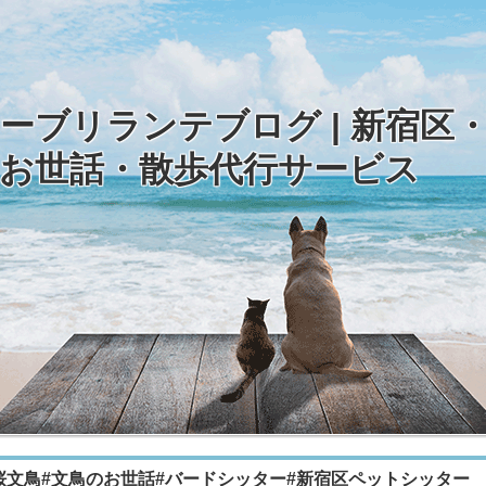
ーブリランテブログ | 新宿区
お世話・散歩代行サービス
桜文鳥#文鳥のお世話#バードシッター#新宿区ペットシッター