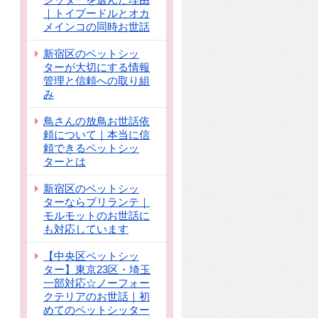
｜トイプードルとオカ
メインコの同時お世話
新宿区のペットシッ
ターが大切にする情報
管理と信頼への取り組
み
鳥さんの放鳥お世話依
頼について｜本当に信
頼できるペットシッ
ターとは
新宿区のペットシッ
ターならブリランテ｜
モルモットのお世話に
も対応しています
【中央区ペットシッ
ター】東京23区・埼玉
一部対応☆ノーフォー
クテリアのお世話｜初
めてのペットシッター