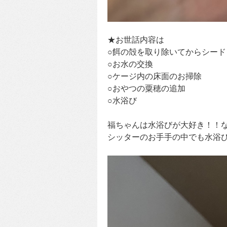
★お世話内容は
○餌の殻を取り除いてからシー
○お水の交換
○ケージ内の床面のお掃除
○おやつの粟穂の追加
○水浴び
福ちゃんは水浴びが大好き！！
シッターのお手手の中でも水浴