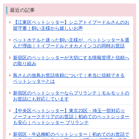
最近の記事
【江東区ペットシッター】シニアトイプードルさんのお
留守番｜飼い主様から嬉しいお声
ペットホテルと迷った飼い主様が、ペットシッターを選
んだ理由｜トイプードルとオカメインコの同時お世話
新宿区のペットシッターが大切にする情報管理と信頼へ
の取り組み
鳥さんの放鳥お世話依頼について｜本当に信頼できる
ペットシッターとは
新宿区のペットシッターならブリランテ｜モルモットの
お世話にも対応しています
【中央区ペットシッター】東京23区・埼玉一部対応☆
ノーフォークテリアのお世話｜初めてのペットシッター
も安心｜ペットシッター ブリランテ
新宿区・牛込柳町のペットシッター｜初めてのお世話で