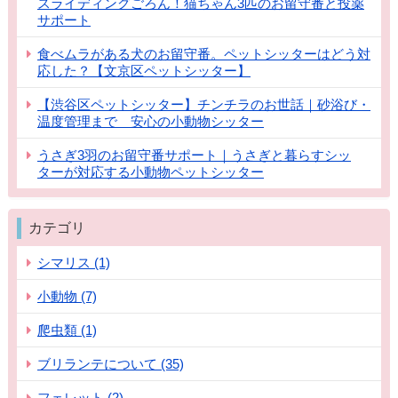
スライディングごろん！猫ちゃん3匹のお留守番と投薬
サポート
食べムラがある犬のお留守番。ペットシッターはどう対
応した？【文京区ペットシッター】
【渋谷区ペットシッター】チンチラのお世話｜砂浴び・
温度管理まで 安心の小動物シッター
うさぎ3羽のお留守番サポート｜うさぎと暮らすシッ
ターが対応する小動物ペットシッター
カテゴリ
シマリス (1)
小動物 (7)
爬虫類 (1)
ブリランテについて (35)
フェレット (2)